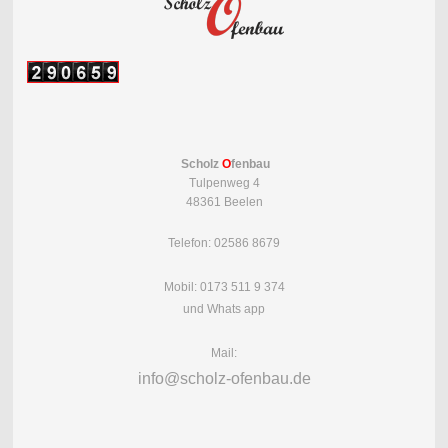
Scholz
O
fenbau
Tulpenweg 4
48361 Beelen
Telefon: 02586 8679
Mobil: 0173 511 9 374
und Whats app
Mail:
info@scholz-ofenbau.de